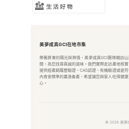
美
夢
美夢成真GCI在地市集
成
帶著屏東的陽光與熱情，美夢成真GCI團隊親訪山
間，為您找尋真誠的滋味。我們實際走訪產地核實
真
提供經產銷履歷驗證、CAS認證、有機驗證或是符
內食安標準的農漁畜產，希望讓您與家人吃得健康
GCI
心。
在
地
好
© 2026 美