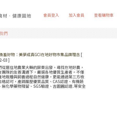
會員登入
加入會員
查看購物車
我們
漁畜好物：美夢成真GCI在地好物市集品牌理念
[
2-03 ]
們從居住地農業大縣的屏東出發，尋找在地好農，
在團隊的友善溝通下，嚴選各地優質生產者。不僅
產地栽種與飼養過程自然健康，更能通過第三方檢
合格認可，產銷履歷優質品質、CAS認證、有機蔬
、無化學藥物殘留、SGS驗證、吉園圃認證..等安全
.