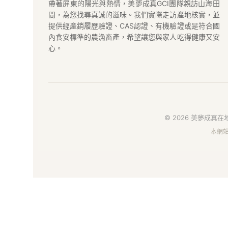
成
帶著屏東的陽光與熱情，美夢成真GCI團隊親訪山海田
間，為您找尋真誠的滋味。我們實際走訪產地核實，並
真
提供經產銷履歷驗證、CAS認證、有機驗證或是符合國
內食安標準的農漁畜產，希望讓您與家人吃得健康又安
GCI
心。
在
地
好
© 2026 美夢成真在地
本網
物
市
集
｜