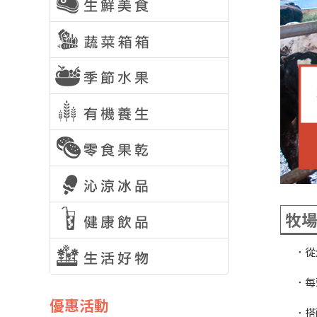
牧
．從
．每
優惠活動
．搭