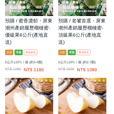
預購 / 蜜香濃郁・屏東
預購 / 老饕首選・屏東
潮州產銷履歷榴槤蜜-
潮州產銷履歷榴槤蜜-
優級果6公斤(產地直
頂級果6公斤(產地直
送)
送)
含運
常溫
產地直送
含運
常溫
產地直送
6公斤±10% / 箱 (約3-4顆)
6公斤±10% / 箱 (約2-3顆)
NT$ 1280
NT$ 1500
NT$ 1180
NT$ 1380