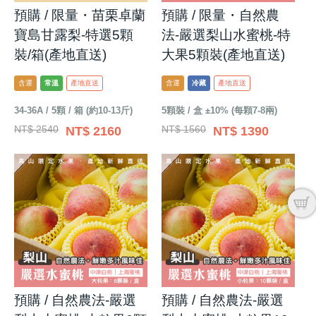
預購 / 限量・苗栗卓蘭
預購 / 限量・自然農
寶島甘露梨-特選5顆
法-嚴選梨山水蜜桃-特
裝/箱(產地直送)
大果5顆裝(產地直送)
含運
常溫
產地直送
含運
冷藏
產地直送
34-36A / 5顆 / 箱 (約10-13斤)
5顆裝 / 盒 ±10% (每顆7-8兩)
NT$ 2540
NT$ 1560
NT$ 2160
NT$ 1390
預購 / 自然農法-嚴選
預購 / 自然農法-嚴選