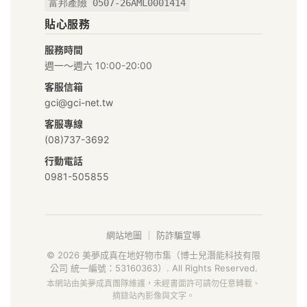
富邦產險 0507-26AML0001414
物
貼心服務
市
服務時間
集
週一～週六 10:00-20:00
｜
客服信箱
gci@gci-net.tw
給
客服專線
你
(08)737-3692
行動電話
安
0981-505855
心
好
網站地圖
｜
防詐騙宣導
食
© 2026 美夢成真在地好物市集（博士兒潛能科技有限
公司 統一編號：53160363）. All Rights Reserved.
材
本網站由美夢成真團隊維護，未經書面許可請勿任意轉載、
摘錄站內影像與文字。