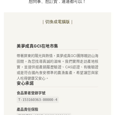
想問事、想訂貨．通通都可以！
｜切換成電腦版｜
美
美夢成真GCI在地市集
夢
帶著屏東的陽光與熱情，美夢成真GCI團隊親訪山海
成
田間，為您找尋真誠的滋味。我們實際走訪產地核
真
實，並提供經產銷履歷驗證、CAS認證、有機驗證
或是符合國內食安標準的農漁畜產，希望讓您與家
GCI
人吃得健康又安心。
安心承諾
在
食品業者登錄字號
地
T-153160363-00000-4
好
產品責任保險