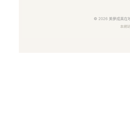
地
好
© 2026 美夢成真在地
本網
物
市
集
｜
給
你
安
心