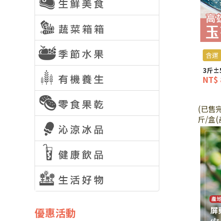
含運
3斤±5
NT$ 
(已售
斤/盒
優惠活動