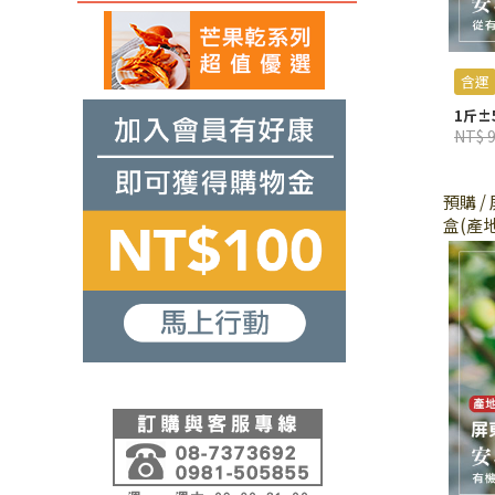
含運
1斤±5
NT$ 
預購 
盒(產