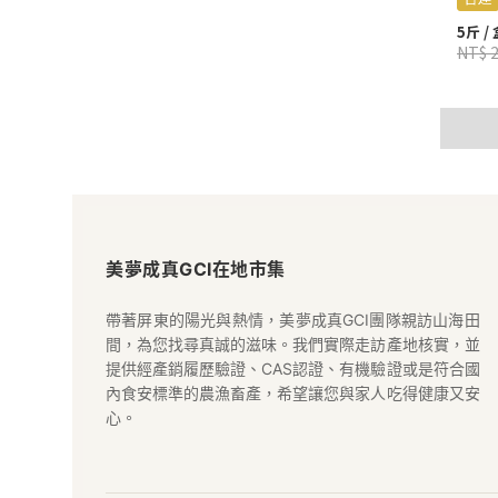
5斤 /
NT$ 
美
夢
美夢成真GCI在地市集
成
帶著屏東的陽光與熱情，美夢成真GCI團隊親訪山海田
間，為您找尋真誠的滋味。我們實際走訪產地核實，並
真
提供經產銷履歷驗證、CAS認證、有機驗證或是符合國
內食安標準的農漁畜產，希望讓您與家人吃得健康又安
GCI
心。
在