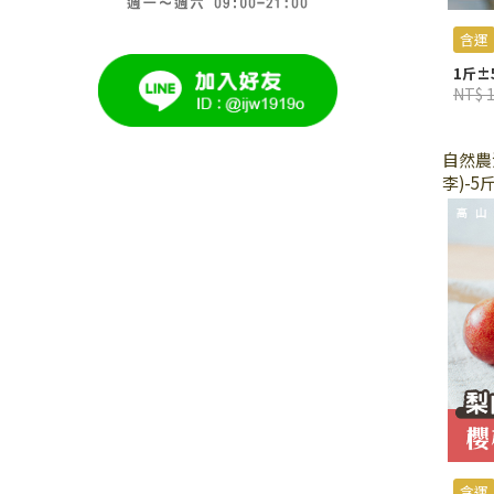
含運
1斤±5
NT$ 
自然農
李)-5
含運