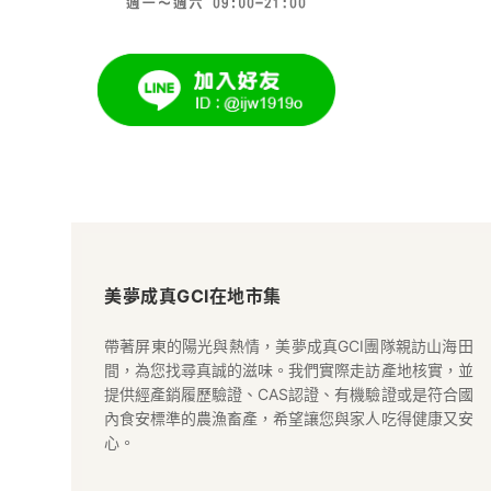
美
夢
美夢成真GCI在地市集
成
帶著屏東的陽光與熱情，美夢成真GCI團隊親訪山海田
間，為您找尋真誠的滋味。我們實際走訪產地核實，並
真
提供經產銷履歷驗證、CAS認證、有機驗證或是符合國
內食安標準的農漁畜產，希望讓您與家人吃得健康又安
GCI
心。