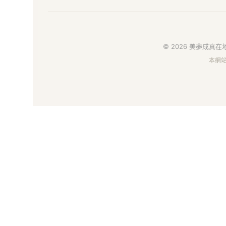
在
地
好
© 2026 美夢成真在地
本網
物
市
集
｜
給
你
安
心