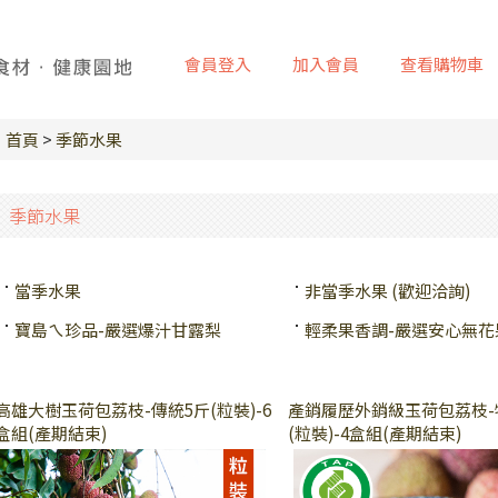
會員登入
加入會員
查看購物車
首頁
>
季節水果
季節水果
當季水果
非當季水果 (歡迎洽詢)
寶島ㄟ珍品-嚴選爆汁甘露梨
輕柔果香調-嚴選安心無花
高雄大樹玉荷包荔枝-傳統5斤(粒裝)-6
產銷履歷外銷級玉荷包荔枝-
盒組(產期結束)
(粒裝)-4盒組(產期結束)