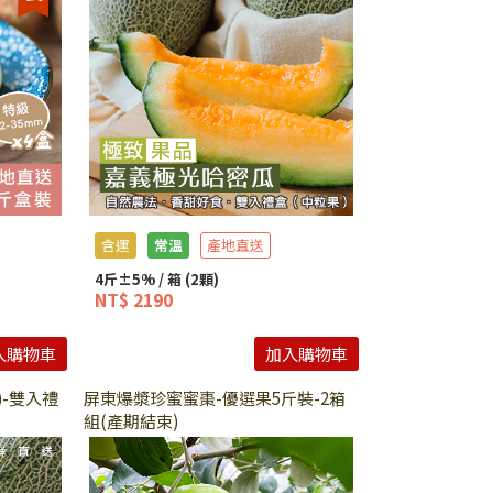
含運
常溫
產地直送
4斤±5% / 箱 (2顆)
NT$ 2190
入購物車
加入購物車
-雙入禮
屏東爆漿珍蜜蜜棗-優選果5斤裝-2箱
組(產期結束)