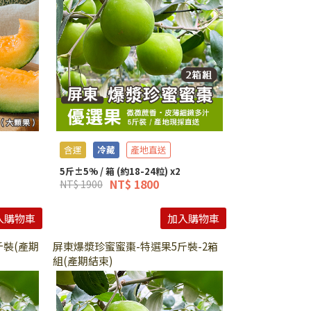
含運
冷藏
產地直送
5斤±5% / 箱 (約18-24粒) x2
NT$ 1800
NT$ 1900
入購物車
加入購物車
斤裝(產期
屏東爆漿珍蜜蜜棗-特選果5斤裝-2箱
組(產期結束)