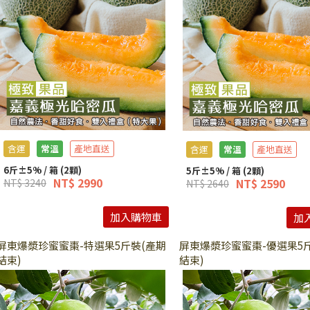
含運
常溫
產地直送
含運
常溫
產地直送
6斤±5% / 箱 (2顆)
5斤±5% / 箱 (2顆)
NT$ 2990
NT$ 2590
NT$ 3240
NT$ 2640
加入購物車
加
屏東爆漿珍蜜蜜棗-特選果5斤裝(產期
屏東爆漿珍蜜蜜棗-優選果5
結束)
結束)