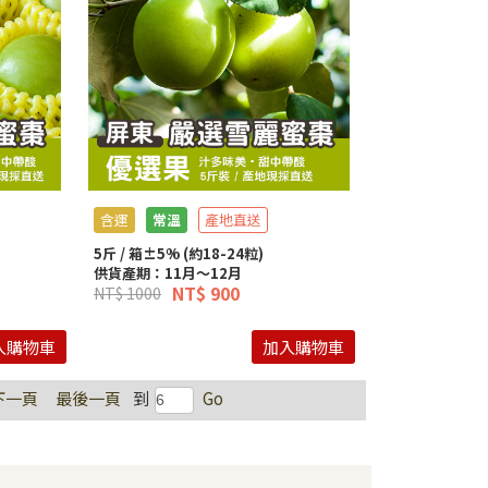
含運
常溫
產地直送
5斤 / 箱±5% (約18-24粒)
供貨產期：11月～12月
NT$ 900
NT$ 1000
入購物車
加入購物車
下一頁
最後一頁
到
Go