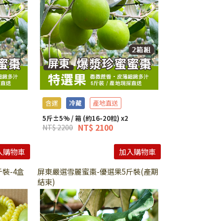
含運
冷藏
產地直送
5斤±5% / 箱 (約16-20粒) x2
NT$ 2100
NT$ 2200
入購物車
加入購物車
裝-4盒
屏東嚴選雪麗蜜棗-優選果5斤裝(產期
結束)