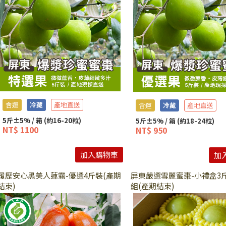
含運
冷藏
產地直送
含運
冷藏
產地直送
5斤±5% / 箱 (約16-20粒)
5斤±5% / 箱 (約18-24粒)
NT$ 1100
NT$ 950
加入購物車
加
履歷安心黑美人蓮霧-優選4斤裝(產期
屏東嚴選雪麗蜜棗-小禮盒3斤
結束)
組(產期結束)