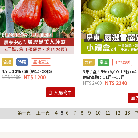
含運
冷藏
產地直送
含運
常溫
產地直送
4斤±10% / 箱 (約15-20顆)
3斤 / 盒±5% (約10-12粒) x4
NT$ 1200
NT$ 1280
供貨產期：11月～12月
NT$ 2240
NT$ 2400
加入購物車
加
第一頁
上一頁
4
5
6
7
8
9
10
11
12
13