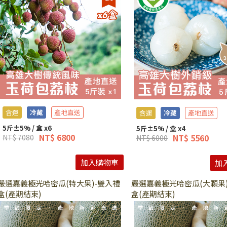
含運
冷藏
產地直送
含運
冷藏
產地直送
5斤±5% / 盒 x6
5斤±5% / 盒 x4
NT$ 6800
NT$ 5560
NT$ 7080
NT$ 6000
加入購物車
加
嚴選嘉義極光哈密瓜(特大果)-雙入禮
嚴選嘉義極光哈密瓜(大顆果)
盒(產期結束)
盒(產期結束)