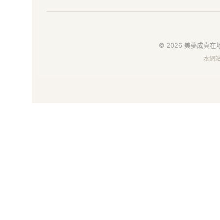
在
地
好
© 2026 美夢成真在地
本網
物
市
集
｜
給
你
安
心