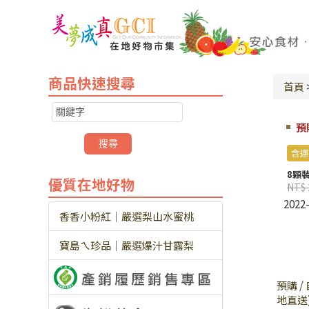
商品快速搜尋
首頁
預
含運
8顆裝
優質在地好物
NT$ 
2022
香香小粉紅｜嚴選梨山水蜜桃
寶島ㄟ珍品｜嚴選爆汁甘露梨
預購 
地直送