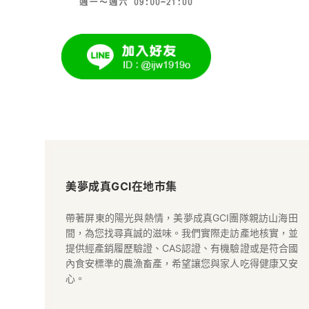
美
夢
美夢成真GCI在地市集
成
帶著屏東的陽光與熱情，美夢成真GCI團隊親訪山海田
間，為您找尋真誠的滋味。我們實際走訪產地核實，並
真
提供經產銷履歷驗證、CAS認證、有機驗證或是符合國
內食安標準的農漁畜產，希望讓您與家人吃得健康又安
GCI
心。