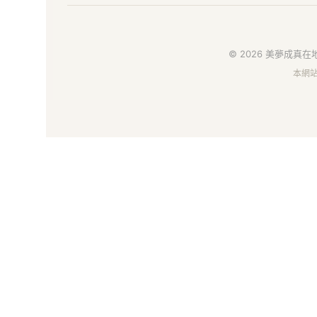
地
好
© 2026 美夢成真在地
本網
物
市
集
｜
給
你
安
心