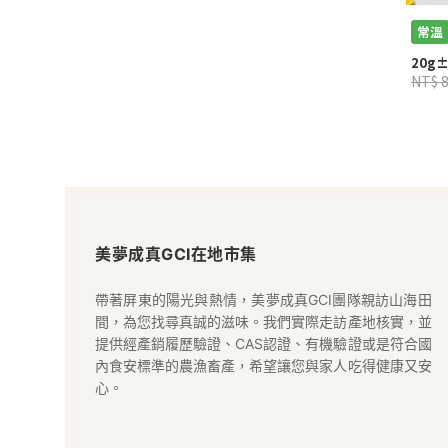
常溫
20g±
NT$ 
美
夢
美夢成真GCI在地市集
成
帶著屏東的陽光與熱情，美夢成真GCI團隊親訪山海田
間，為您找尋真誠的滋味。我們實際走訪產地核實，並
真
提供經產銷履歷驗證、CAS認證、有機驗證或是符合國
內食安標準的農漁畜產，希望讓您與家人吃得健康又安
GCI
心。
在