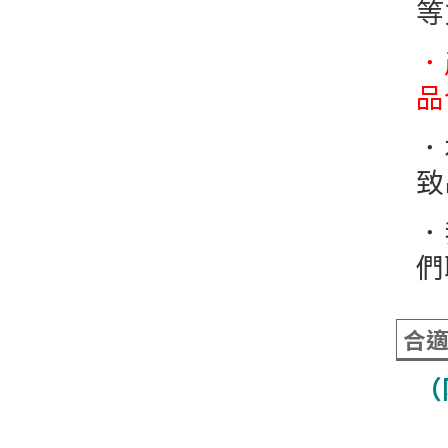
等
．
品
．
致
．
們聯
合
（