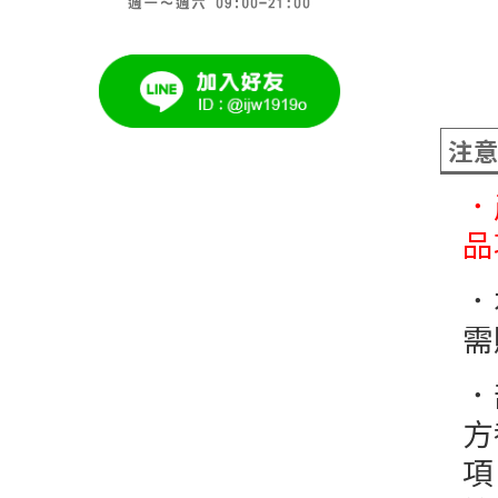
注
．
品
．
需
．
方
項