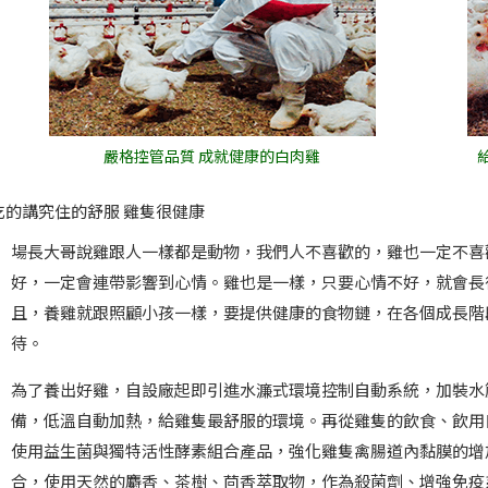
嚴格控管品質 成就健康的白肉雞
吃的講究住的舒服 雞隻很健康
場長大哥說雞跟人一樣都是動物，我們人不喜歡的，雞也一定不喜
好，一定會連帶影響到心情。雞也是一樣，只要心情不好，就會長
且，養雞就跟照顧小孩一樣，要提供健康的食物鏈，在各個成長階
待。
為了養出好雞，自設廠起即引進水濂式環境控制自動系統，加裝水
備，低溫自動加熱，給雞隻最舒服的環境。再從雞隻的飲食、飲用
使用益生菌與獨特活性酵素組合產品，強化雞隻禽腸道內黏膜的增
合，使用天然的麝香、茶樹、茴香萃取物，作為殺菌劑、增強免疫