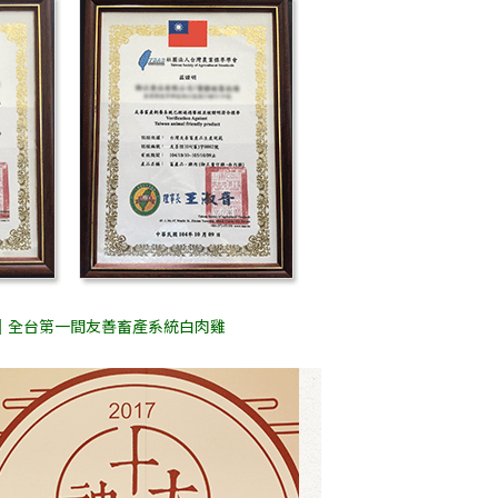
｜全台第一間友善畜產系統白肉雞