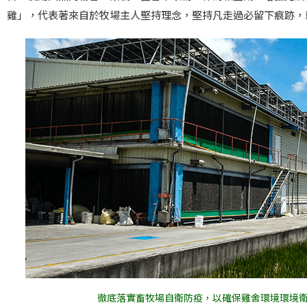
雞」，代表著來自於牧場主人堅持理念，堅持凡走過必留下痕跡，
徹底落實畜牧場自衛防疫，以確保雞舍環境環境