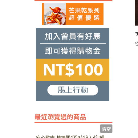
最近瀏覽過的商品
清空
安心雞肉-棒棒腿425g(4入)-4包組