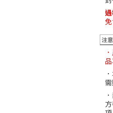
過
免
注
．
品
．
需
．
方
項