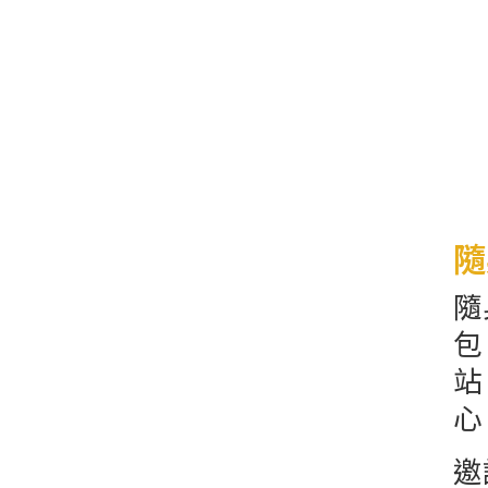
隨
隨
包
站
心
邀