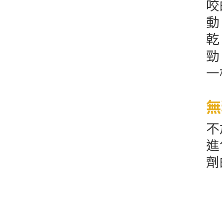
咬
動
乾
勁
一
無
不
進
劑