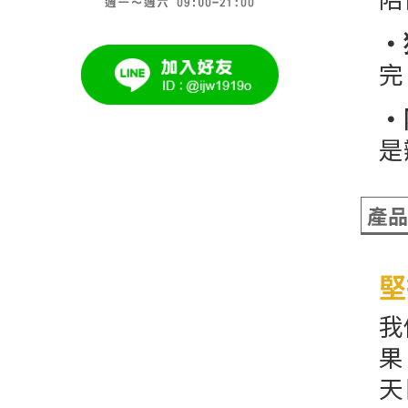
・
完
・
是
產
堅
我
果
天