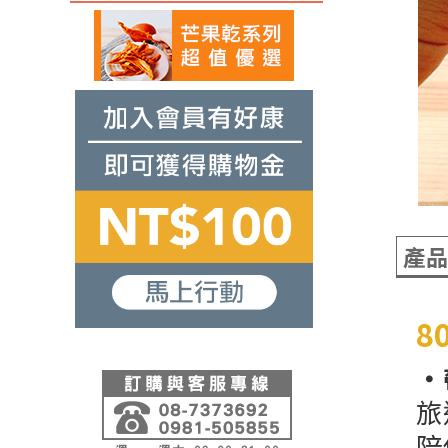
產
8
・
旅
陪