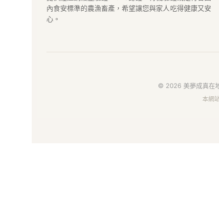
真
內食安標準的農漁畜產，希望讓您與家人吃得健康又安
GCI
心。
在
地
好
© 2026 美夢成真在地
本網
物
市
集
｜
給
你