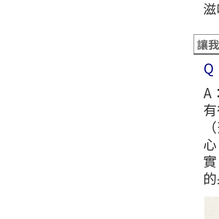
滋
讓
Q
A
有
（
心
實
的