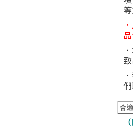
等
．
品
．
致
．
們聯
合
（