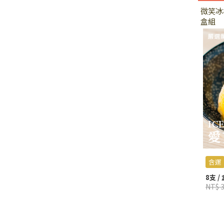
微笑冰
盒組
含運
8支 / 
NT$ 