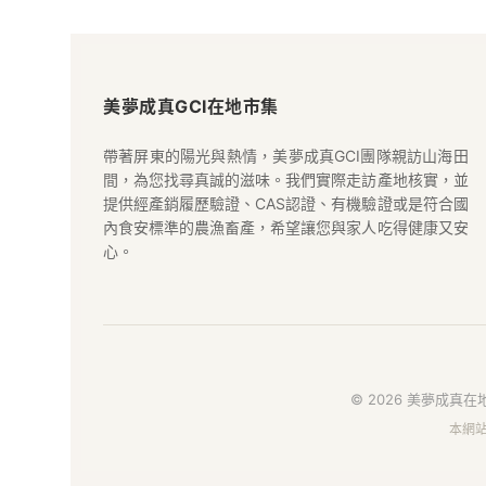
美
夢
美夢成真GCI在地市集
成
帶著屏東的陽光與熱情，美夢成真GCI團隊親訪山海田
間，為您找尋真誠的滋味。我們實際走訪產地核實，並
真
提供經產銷履歷驗證、CAS認證、有機驗證或是符合國
內食安標準的農漁畜產，希望讓您與家人吃得健康又安
GCI
心。
在
地
好
© 2026 美夢成真在地
本網
物