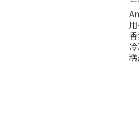
A
用
香
冷
糕