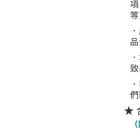
項
等
．
品
．
致
．
們聯
★
（