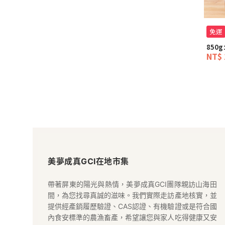
免運
850g
NT$ 
美
夢
美夢成真GCI在地市集
成
帶著屏東的陽光與熱情，美夢成真GCI團隊親訪山海田
間，為您找尋真誠的滋味。我們實際走訪產地核實，並
真
提供經產銷履歷驗證、CAS認證、有機驗證或是符合國
內食安標準的農漁畜產，希望讓您與家人吃得健康又安