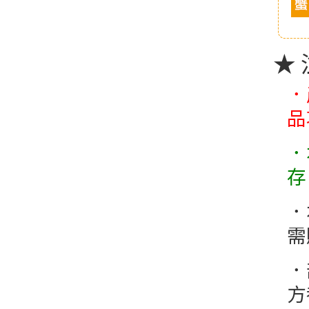
★
．
品
．
存
．
需
．
方