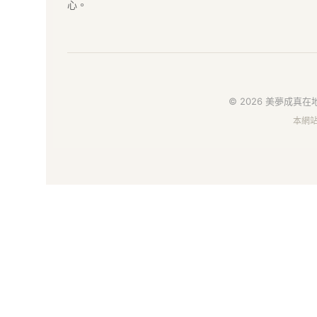
GCI
心。
在
地
好
© 2026 美夢成真在地
本網
物
市
集
｜
給
你