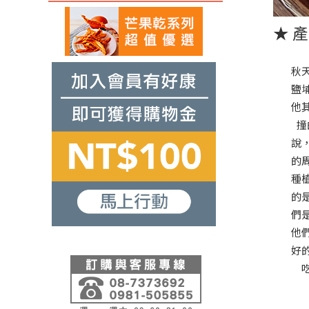
★ 
秋
鹽
他
撞
說
的
種
的
們
他
好