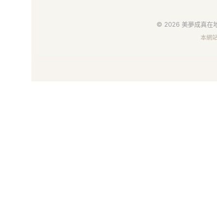
地
好
© 2026 美夢成真在地
本網
物
市
集
｜
給
你
安
心