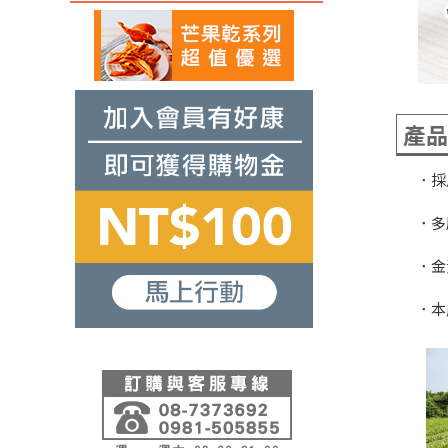
產
．採
．多
．金
．本