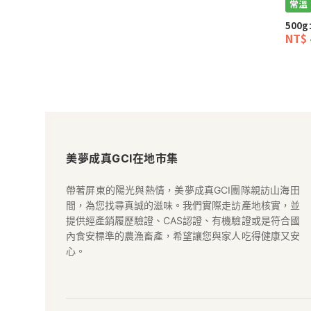
常溫
500g
NT$ 
美
夢
美夢成真GCI在地市集
成
帶著屏東的陽光與熱情，美夢成真GCI團隊親訪山海田
間，為您找尋真誠的滋味。我們實際走訪產地核實，並
真
提供經產銷履歷驗證、CAS認證、有機驗證或是符合國
內食安標準的農漁畜產，希望讓您與家人吃得健康又安
GCI
心。
在