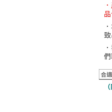
．
品
．
致
．
們聯
合
（