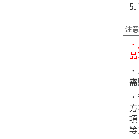
5
注
．
品
．
需
．
方
項
等