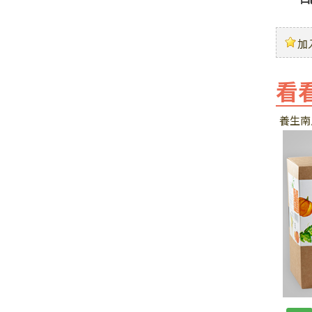
加
看
養生南