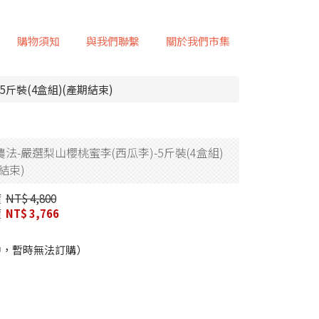
購物須知
與我們聯繫
關於我們市集
5斤裝(4盒組)(產期結束)
法-嚴選梨山櫻桃蜜李(西瓜李)-5斤裝(4盒組)
結束)
價
NT$ 4,800
價
NT$ 3,766
中，暫時無法訂購）