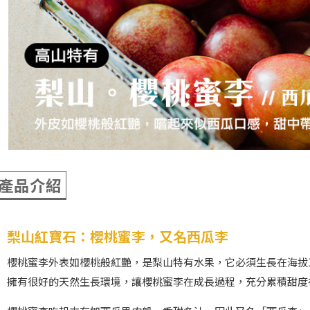
產品介紹
梨山紅寶石：櫻桃蜜李，又名西瓜李
櫻桃蜜李外表如櫻桃般紅艷，是梨山特有水果，它必須生長在海拔1
擁有很好的天然生長環境，讓櫻桃蜜李在成長過程，充分累積甜度