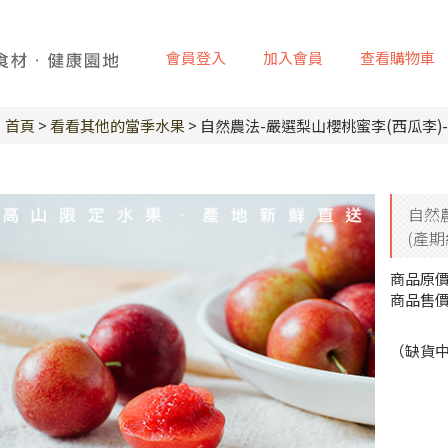
會員登入
加入會員
查看購物車
首頁
>
看看其他的當季水果
> 自然農法-嚴選梨山櫻桃蜜李(西瓜李)-
自然農
(產期
商品原
商品售
（缺貨