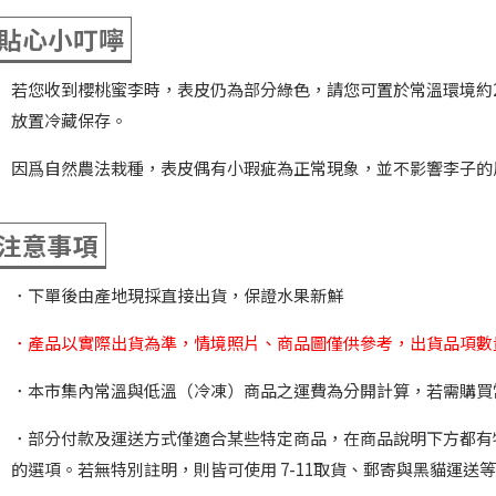
貼心小叮嚀
若您收到櫻桃蜜李時，表皮仍為部分綠色，請您可置於常溫環境約2
放置冷藏保存。
因爲自然農法栽種，表皮偶有小瑕疵為正常現象，並不影響李子的
注意事項
．下單後由產地現採直接出貨，保證水果新鮮
．產品以實際出貨為準，情境照片、商品圖僅供參考，出貨品項數
．本市集內常溫與低溫（冷凍）商品之運費為分開計算，若需購買
．部分付款及運送方式僅適合某些特定商品，在商品說明下方都有
的選項。若無特別註明，則皆可使用 7-11取貨、郵寄與黑貓運送