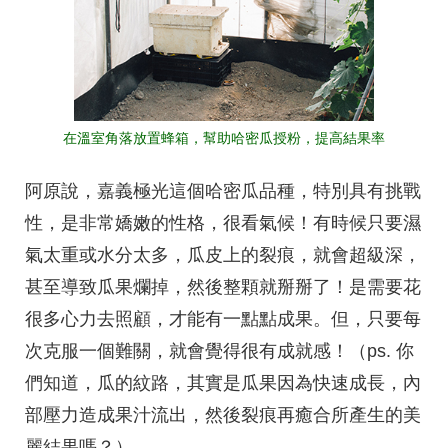
在溫室角落放置蜂箱，幫助哈密瓜授粉，提高結果率
阿原說，嘉義極光這個哈密瓜品種，特別具有挑戰
性，是非常嬌嫩的性格，很看氣候！有時候只要濕
氣太重或水分太多，瓜皮上的裂痕，就會超級深，
甚至導致瓜果爛掉，然後整顆就掰掰了！是需要花
很多心力去照顧，才能有一點點成果。但，只要每
次克服一個難關，就會覺得很有成就感！（ps. 你
們知道，瓜的紋路，其實是瓜果因為快速成長，內
部壓力造成果汁流出，然後裂痕再癒合所產生的美
麗結果嗎？）