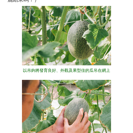
以吊鉤將發育良好、外觀及果型佳的瓜吊在網上