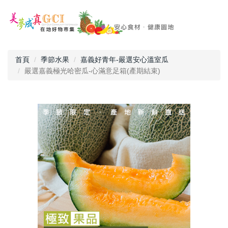
首頁
季節水果
嘉義好青年-嚴選安心溫室瓜
嚴選嘉義極光哈密瓜-心滿意足箱(產期結束)