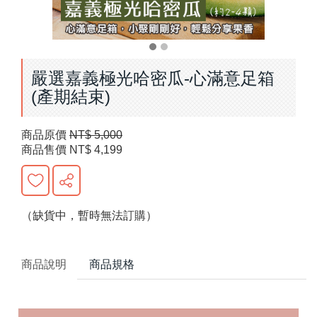
嚴選嘉義極光哈密瓜-心滿意足箱
(產期結束)
商品原價
NT$ 5,000
商品售價
NT$ 4,199
（缺貨中，暫時無法訂購）
商品說明
商品規格