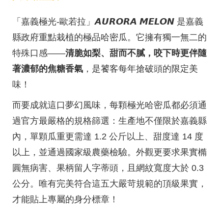
「嘉義極光-歐若拉」𝘼𝙐𝙍𝙊𝙍𝘼 𝙈𝙀𝙇𝙊𝙉 是嘉義
縣政府重點栽植的極品哈密瓜。它擁有獨一無二的
特殊口感——
清脆如梨、甜而不膩，咬下時更伴隨
著濃郁的焦糖香氣
，是饕客每年搶破頭的限定美
味！
而要成就這口夢幻風味，每顆極光哈密瓜都必須通
過官方最嚴格的規格篩選：生產地不僅限於嘉義縣
內，單顆瓜重更需達 1.2 公斤以上、甜度達 14 度
以上，並通過國家級農藥檢驗。外觀更要求果實橢
圓無病害、果柄留人字蒂頭，且網紋寬度大於 0.3
公分。唯有完美符合這五大嚴苛規範的頂級果實，
才能貼上專屬的身分標章！