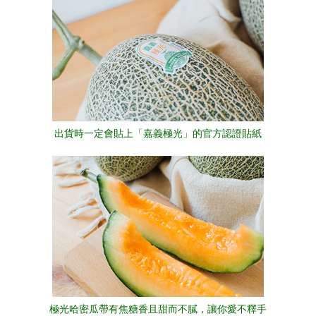
出貨時一定會貼上「嘉義極光」的官方認證貼紙
極光哈密瓜帶有焦糖香且甜而不膩，讓你愛不釋手