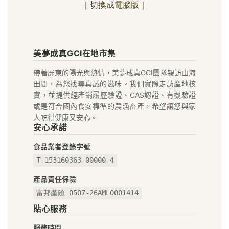
｜切換成電腦版｜
美
美夢成真GCI在地市集
夢
帶著屏東的陽光與熱情，美夢成真GCI團隊親訪山海
成
田間，為您找尋真誠的滋味。我們實際走訪產地核
真
實，並提供經產銷履歷驗證、CAS認證、有機驗證
或是符合國內食安標準的農漁畜產，希望讓您與家
GCI
人吃得健康又安心。
安心承諾
在
食品業者登錄字號
地
T-153160363-00000-4
好
產品責任保險
富邦產險 0507-26AML0001414
物
貼心服務
市
服務時間