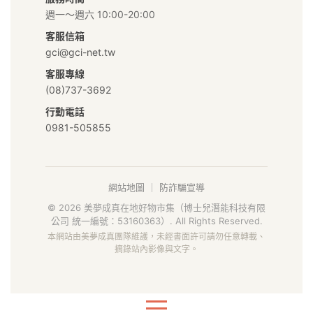
集
週一～週六 10:00-20:00
｜
客服信箱
gci@gci-net.tw
給
客服專線
你
(08)737-3692
行動電話
安
0981-505855
心
好
網站地圖
｜
防詐騙宣導
食
© 2026 美夢成真在地好物市集（博士兒潛能科技有限
公司 統一編號：53160363）. All Rights Reserved.
材
本網站由美夢成真團隊維護，未經書面許可請勿任意轉載、
摘錄站內影像與文字。