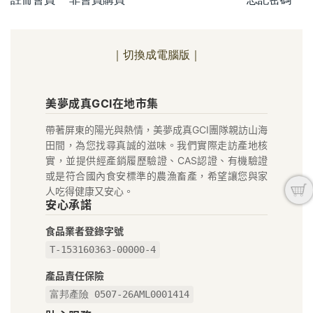
｜切換成電腦版｜
美
美夢成真GCI在地市集
夢
帶著屏東的陽光與熱情，美夢成真GCI團隊親訪山海
成
田間，為您找尋真誠的滋味。我們實際走訪產地核
真
實，並提供經產銷履歷驗證、CAS認證、有機驗證
或是符合國內食安標準的農漁畜產，希望讓您與家
GCI
人吃得健康又安心。
安心承諾
在
食品業者登錄字號
地
T-153160363-00000-4
好
產品責任保險
富邦產險 0507-26AML0001414
物