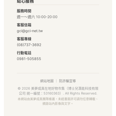
貼心服務
市
服務時間
集
週一～週六 10:00-20:00
｜
客服信箱
gci@gci-net.tw
給
客服專線
你
(08)737-3692
行動電話
安
0981-505855
心
好
網站地圖
｜
防詐騙宣導
食
© 2026 美夢成真在地好物市集（博士兒潛能科技有限
公司 統一編號：53160363）. All Rights Reserved.
材
本網站由美夢成真團隊維護，未經書面許可請勿任意轉載、
摘錄站內影像與文字。