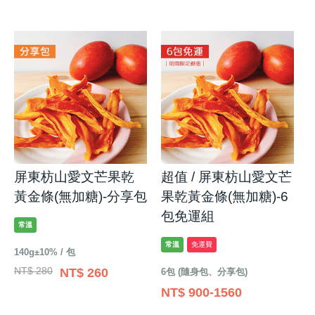
屏東枋山愛文芒果乾
超值 / 屏東枋山愛文芒
黃金條(無加糖)-分享包
果乾黃金條(無加糖)-6
包免運組
常溫
常溫
免運費
140g±10% / 包
NT$ 280
NT$ 260
6包 (隨身包、分享包)
NT$ 900-1560