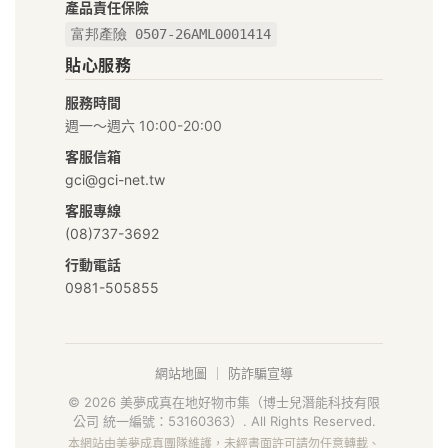
好
產品責任保險
富邦產險 0507-26AML0001414
物
貼心服務
市
服務時間
集
週一～週六 10:00-20:00
｜
客服信箱
gci@gci-net.tw
給
客服專線
你
(08)737-3692
行動電話
安
0981-505855
心
好
網站地圖
｜
防詐騙宣導
食
© 2026 美夢成真在地好物市集（博士兒潛能科技有限
公司 統一編號：53160363）. All Rights Reserved.
材
本網站由美夢成真團隊維護，未經書面許可請勿任意轉載、