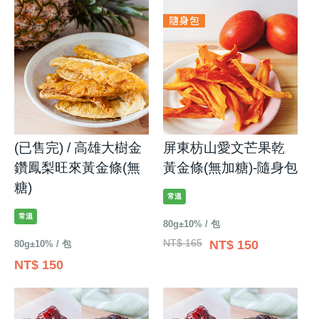
(已售完) / 高雄大樹金
屏東枋山愛文芒果乾
鑽鳳梨旺來黃金條(無
黃金條(無加糖)-隨身包
糖)
常溫
常溫
80g±10% / 包
NT$ 165
NT$ 150
80g±10% / 包
NT$ 150