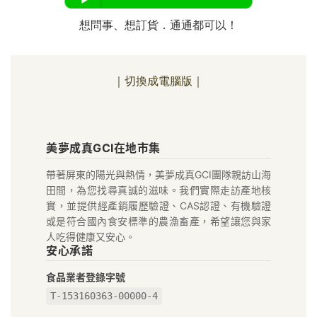
想問事、想訂貨．通通都可以！
｜切換成電腦版｜
美
美夢成真GCI在地市集
夢
帶著屏東的陽光與熱情，美夢成真GCI團隊親訪山海
成
田間，為您找尋真誠的滋味。我們實際走訪產地核
真
實，並提供經產銷履歷驗證、CAS認證、有機驗證
或是符合國內食安標準的農漁畜產，希望讓您與家
GCI
人吃得健康又安心。
安心承諾
在
食品業者登錄字號
地
T-153160363-00000-4