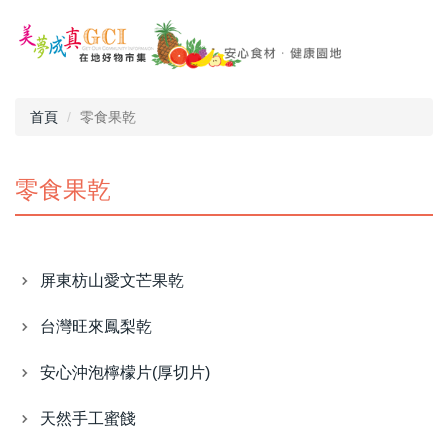
首頁
零食果乾
零食果乾
屏東枋山愛文芒果乾
台灣旺來鳳梨乾
安心沖泡檸檬片(厚切片)
天然手工蜜餞