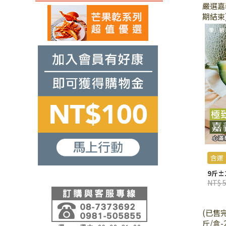
嚴選嘉
期結束
含運
9斤±1
NT$ 
(已售
斤/盒-