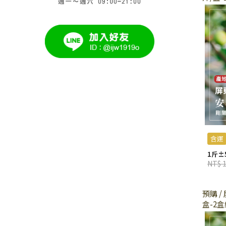
含運
1斤±5
NT$ 
預購 
盒-2