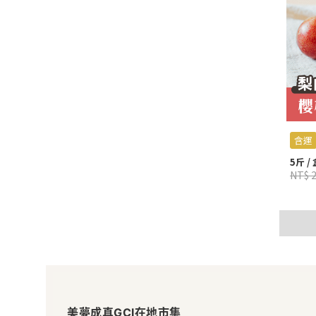
含運
5斤 /
NT$ 
美
美夢成真GCI在地市集