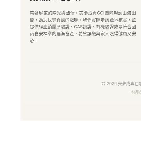
夢
成
帶著屏東的陽光與熱情，美夢成真GCI團隊親訪山海田
間，為您找尋真誠的滋味。我們實際走訪產地核實，並
真
提供經產銷履歷驗證、CAS認證、有機驗證或是符合國
內食安標準的農漁畜產，希望讓您與家人吃得健康又安
GCI
心。
在
地
好
© 2026 美夢成真在地
本網
物
市
集
｜