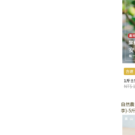
含運
1斤±5
NT$ 
自然農
李)-5