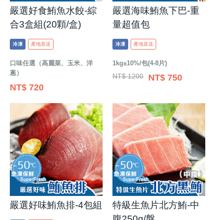
嚴選好食鮪魚水餃-綜
嚴選海味鮪魚下巴-重
合3盒組(20顆/盒)
量超值包
冷凍
產地直送
冷凍
產地直送
口味任選（高麗菜、玉米、洋
1kg±10%/包(4-8片)
蔥）
NT$ 1200
NT$ 750
NT$ 720
嚴選好味鮪魚排-4包組
特級生魚片北方鮪-中
腹250g/盤