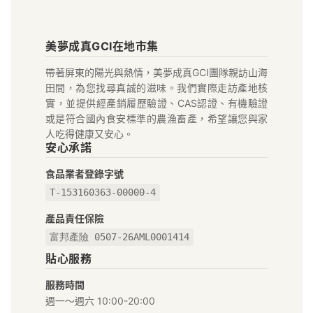
美
美夢成真GCI在地市集
夢
帶著屏東的陽光與熱情，美夢成真GCI團隊親訪山海
成
田間，為您找尋真誠的滋味。我們實際走訪產地核
真
實，並提供經產銷履歷驗證、CAS認證、有機驗證
或是符合國內食安標準的農漁畜產，希望讓您與家
GCI
人吃得健康又安心。
安心承諾
在
食品業者登錄字號
地
T-153160363-00000-4
好
產品責任保險
富邦產險 0507-26AML0001414
物
貼心服務
市
服務時間
集
週一～週六 10:00-20:00