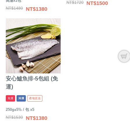
高湯x1包
NT$1720
NT$1500
NT$1480
NT$1380
安心鱸魚排-5包組 (免
運)
免運
冷凍
產地直送
250g±5% / 包 x5
NT$1530
NT$1380