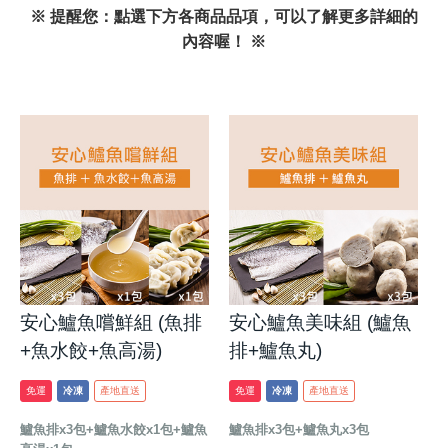
※ 提醒您：點選下方各商品品項，可以了解更多詳細的
內容喔！ ※
安心鱸魚嚐鮮組 (魚排
安心鱸魚美味組 (鱸魚
+魚水餃+魚高湯)
排+鱸魚丸)
免運
冷凍
產地直送
免運
冷凍
產地直送
鱸魚排x3包+鱸魚水餃x1包+鱸魚
鱸魚排x3包+鱸魚丸x3包