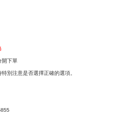
格
分開下單
時特別注意是否選擇正確的選項。
855