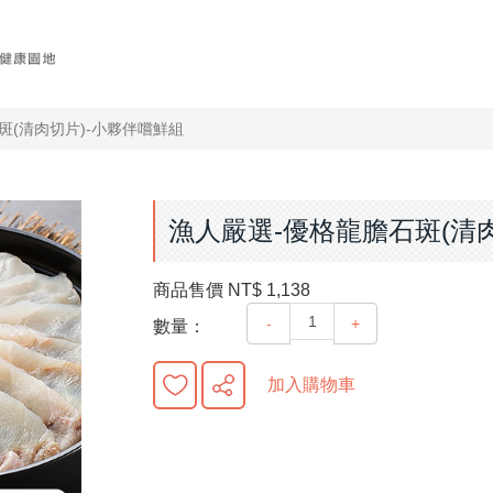
斑(清肉切片)-小夥伴嚐鮮組
漁人嚴選-優格龍膽石斑(清
商品售價
NT$ 1,138
-
+
數量：
加入購物車