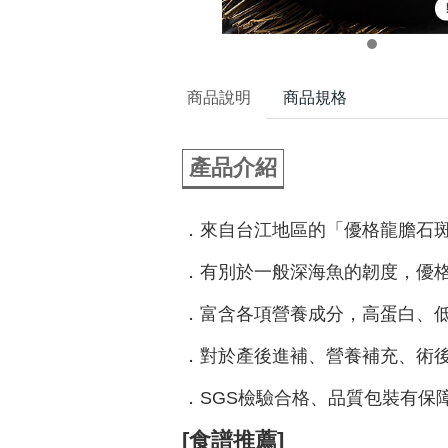
商品說明
商品規格
產品介紹
．來自台江地區的「優格龍膽石
．有別於一般深海魚的韌度，優
．富含各項營養成分，高蛋白、
．對於產後進補、營養補充、術
．SGS檢驗合格、品質包裝有保
[食譜推薦]