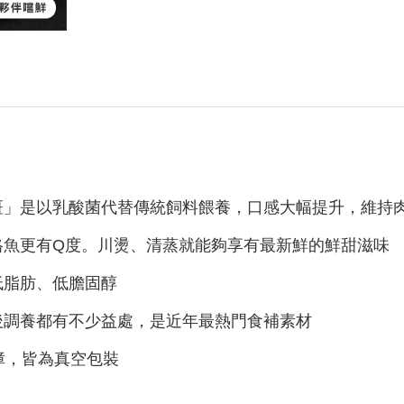
斑」是以乳酸菌代替傳統飼料餵養，口感大幅提升，維持
格魚更有Q度。川燙、清蒸就能夠享有最新鮮的鮮甜滋味
低脂肪、低膽固醇
後調養都有不少益處，是近年最熱門食補素材
障，皆為真空包裝