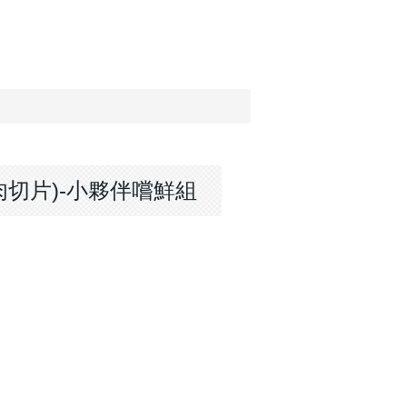
肉切片)-小夥伴嚐鮮組