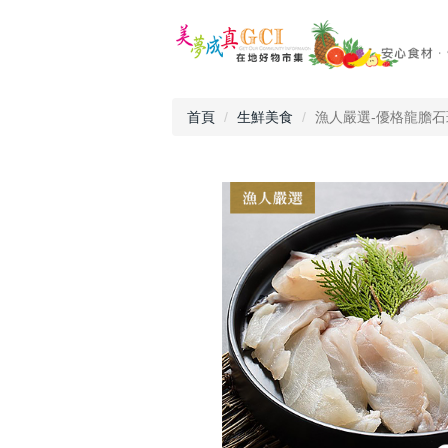
首頁
生鮮美食
漁人嚴選-優格龍膽石