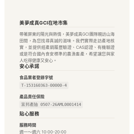
美
美夢成真GCI在地市集
夢
帶著屏東的陽光與熱情，美夢成真GCI團隊親訪山海
成
田間，為您找尋真誠的滋味。我們實際走訪產地核
真
實，並提供經產銷履歷驗證、CAS認證、有機驗證
或是符合國內食安標準的農漁畜產，希望讓您與家
GCI
人吃得健康又安心。
安心承諾
在
食品業者登錄字號
地
T-153160363-00000-4
好
產品責任保險
富邦產險 0507-26AML0001414
物
貼心服務
市
服務時間
集
週一～週六 10:00-20:00