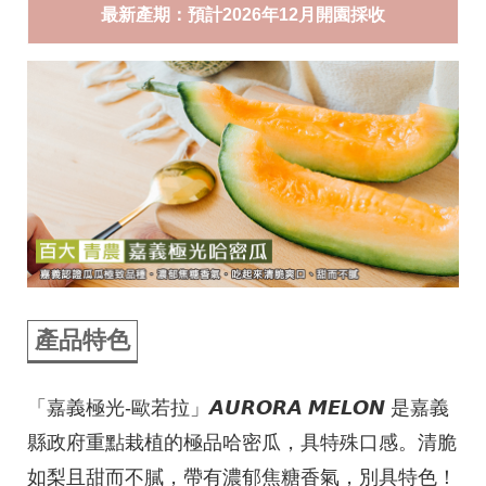
最新產期：預計2026年12月開園採收
產品特色
「嘉義極光-歐若拉」𝘼𝙐𝙍𝙊𝙍𝘼 𝙈𝙀𝙇𝙊𝙉 是嘉義
縣政府重點栽植的極品哈密瓜，具特殊口感。清脆
如梨且甜而不膩，帶有濃郁焦糖香氣，別具特色！