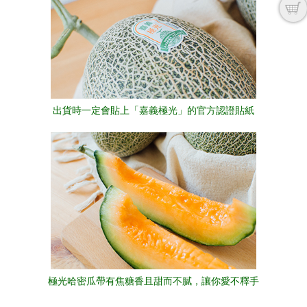
出貨時一定會貼上「嘉義極光」的官方認證貼紙
極光哈密瓜帶有焦糖香且甜而不膩，讓你愛不釋手