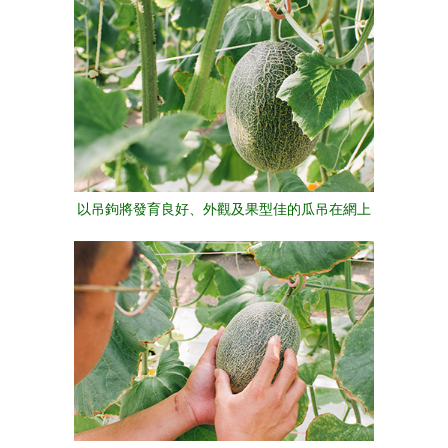
以吊鉤將發育良好、外觀及果型佳的瓜吊在網上