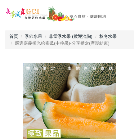
首頁
季節水果
非當季水果 (歡迎洽詢)
秋冬水果
嚴選嘉義極光哈密瓜(中粒果)-分享禮盒(產期結束)