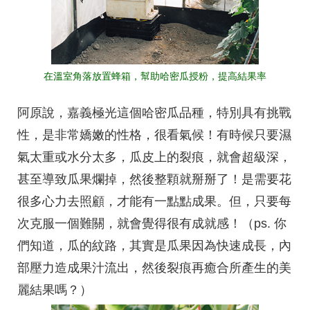
在溫室角落放置蜂箱，幫助哈密瓜授粉，提高結果率
阿原說，嘉義極光這個哈密瓜品種，特別具有挑戰
性，是非常嬌嫩的性格，很看氣候！有時候只要濕
氣太重或水分太多，瓜皮上的裂痕，就會超級深，
甚至導致瓜果爛掉，然後整顆就掰掰了！是需要花
很多心力去照顧，才能有一點點成果。但，只要每
次克服一個難關，就會覺得很有成就感！（ps. 你
們知道，瓜的紋路，其實是瓜果因為快速成長，內
部壓力造成果汁流出，然後裂痕再癒合所產生的美
麗結果嗎？）