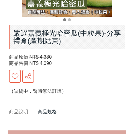
嚴選嘉義極光哈密瓜(中粒果)-分享
禮盒(產期結束)
商品原價
NT$ 4,380
商品售價
NT$ 4,090
（缺貨中，暫時無法訂購）
商品說明
商品規格