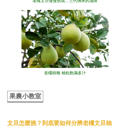
老欉文旦慢慢熟成，三代傳承的滋味
老欉樹種 柚粒飽滿多汁
果農小教室
文旦怎麼挑？到底要如何分辨老欉文旦柚