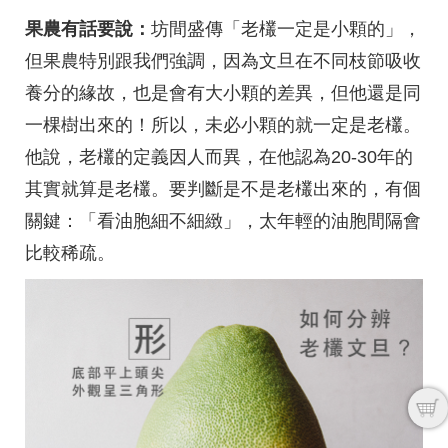
果農有話要說：
坊間盛傳「老欉一定是小顆的」，
但果農特別跟我們強調，因為文旦在不同枝節吸收
養分的緣故，也是會有大小顆的差異，但他還是同
一棵樹出來的！所以，未必小顆的就一定是老欉。
他說，老欉的定義因人而異，在他認為20-30年的
其實就算是老欉。要判斷是不是老欉出來的，有個
關鍵：「看油胞細不細緻」，太年輕的油胞間隔會
比較稀疏。