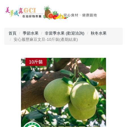
首頁
季節水果
非當季水果 (歡迎洽詢)
秋冬水果
安心履歷麻豆文旦-10斤裝(產期結束)