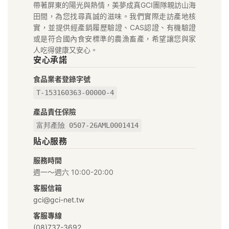
帶著屏東的陽光與熱情，美夢成真GCI團隊親訪山海
成
田間，為您找尋真誠的滋味。我們實際走訪產地核
真
實，並提供經產銷履歷驗證、CAS認證、有機驗證
或是符合國內食安標準的農漁畜產，希望讓您與家
GCI
人吃得健康又安心。
安心承諾
在
食品業者登錄字號
地
T-153160363-00000-4
好
產品責任保險
富邦產險 0507-26AML0001414
物
貼心服務
市
服務時間
集
週一～週六 10:00-20:00
｜
客服信箱
gci@gci-net.tw
給
客服專線
(08)737-3692