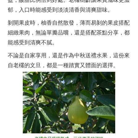
盈，酸甜比例恰到好處。老欉樹齡讓果實滋味更濃
郁，入口時能感受到淡淡清香與清爽甜味。
剝開果皮時，柚香自然散發，薄而易剝的果皮搭配
細緻果肉，無論單瓣品嚐，還是搭配茶點分享，都
能感受到清爽不膩。
不論是自家享用，還是作為中秋送禮水果，這份來
自老欉的文旦，都是一種踏實又體面的選擇。