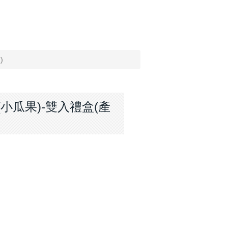
)
小瓜果)-雙入禮盒(產