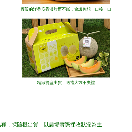
優質的洋香瓜香濃甜而不膩，會讓你想一口接一口
精緻提盒出貨，送禮大方不失禮
品種，採隨機出貨，以農場實際採收狀況為主