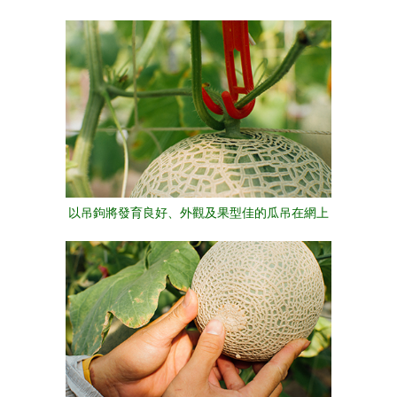
以吊鉤將發育良好、外觀及果型佳的瓜吊在網上