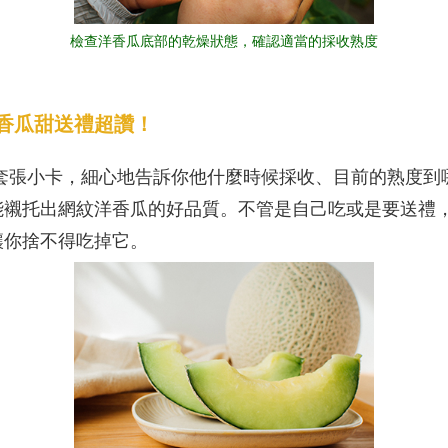
檢查洋香瓜底部的乾燥狀態，確認適當的採收熟度
香瓜甜送禮超讚！
上套張小卡，細心地告訴你他什麼時候採收、目前的熟度到
能襯托出網紋洋香瓜的好品質。不管是自己吃或是要送禮
讓你捨不得吃掉它。