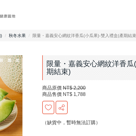
)
秋冬水果
限量・嘉義安心網紋洋香瓜(小瓜果)-雙入禮盒(產期結束
限量・嘉義安心網紋洋香瓜(
期結束)
商品原價
NT$ 2,200
商品售價
NT$ 1,788
（缺貨中，暫時無法訂購）