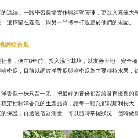
厚的連結，一路學習農場實作與經營管理，更進入嘉義大
後，選擇留在嘉義，與另一半攜手打造屬於他們的果園。
植網紋香瓜
與社會，便在8年前，投入溫室栽培，以友善土地，安全
與哈密瓜，目前以網紋洋香瓜與哈密瓜為主要種植水果，
，洋香瓜一株只留一果，把最好的養份都留給發育優良的
，穩定控制洋香瓜的生產品質，讓每一顆瓜都能順利長大
室的保護，再透過儀器測量，可以隨時掌握狀況，隨時做