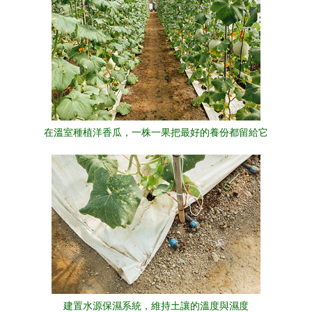
在溫室種植洋香瓜，一株一果把最好的養份都留給它
建置水源保濕系統，維持土讓的溫度與濕度