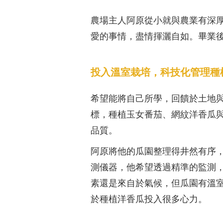
農場主人阿原從小就與農業有深
愛的事情，盡情揮灑自如。畢業
投入溫室栽培，科技化管理種
希望能將自己所學，回饋於土地
標，種植玉女番茄、網紋洋香瓜
品質。
阿原將他的瓜園整理得井然有序
測儀器，他希望透過精準的監測
素還是來自於氣候，但瓜園有溫
於種植洋香瓜投入很多心力。