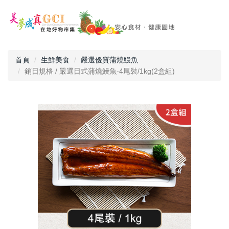
首頁
生鮮美食
嚴選優質蒲燒鰻魚
銷日規格 / 嚴選日式蒲燒鰻魚-4尾裝/1kg(2盒組)