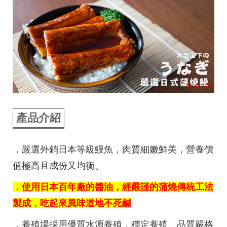
產品介紹
．嚴選外銷日本等級鰻魚，肉質細嫩鮮美，營養價
值極高且成份又均衡。
．使用日本百年廠的醬油，經嚴謹的蒲燒傳統工法
製成，吃起來風味道地不死鹹
．養殖場採用優質水源養殖，穩定養殖、品質嚴格