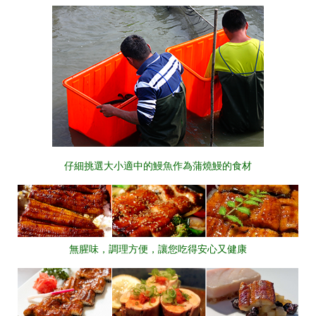
仔細挑選大小適中的鰻魚作為蒲燒鰻的食材
無腥味，調理方便，讓您吃得安心又健康