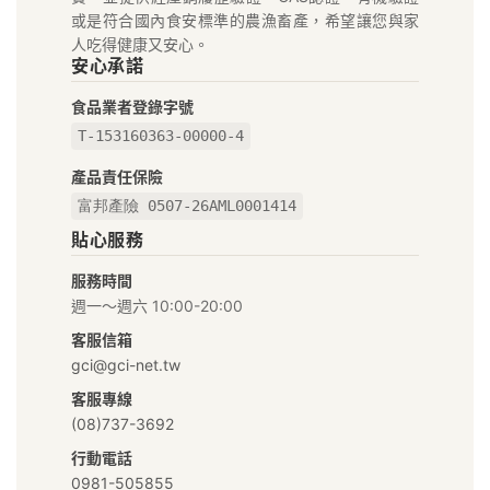
真
或是符合國內食安標準的農漁畜產，希望讓您與家
GCI
人吃得健康又安心。
安心承諾
在
食品業者登錄字號
地
T-153160363-00000-4
好
產品責任保險
富邦產險 0507-26AML0001414
物
貼心服務
市
服務時間
集
週一～週六 10:00-20:00
｜
客服信箱
gci@gci-net.tw
給
客服專線
你
(08)737-3692
行動電話
安
0981-505855