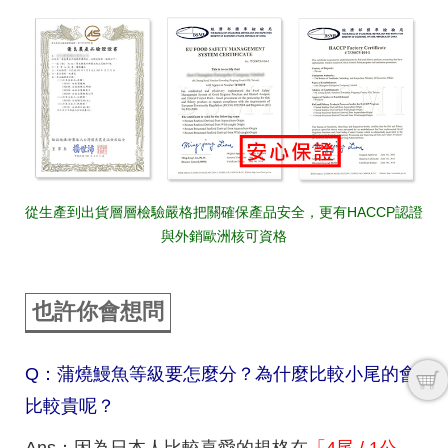
從生產到出貨層層檢驗嚴格把關確保產品安全，更有HACCP認證
與外銷歐洲核可資格
也許你會想問
Q：蒲燒鰻魚等級要怎麼分？為什麼比較小尾的會
比較貴呢？
Ans：因為日本人比較喜愛的規格在
「4尾 / 1公